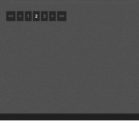
<<
<
1
2
3
>
>>
© 2014 Tutti i diritti riservati.