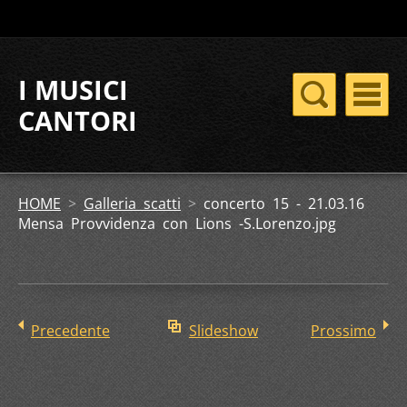
I MUSICI
CANTORI
HOME
>
Galleria scatti
>
concerto 15 - 21.03.16
Mensa Provvidenza con Lions -S.Lorenzo.jpg
Precedente
Slideshow
Prossimo