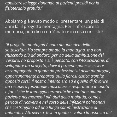
applicare la legge donando ai pazienti presidi per la
fisioterapia gratuiti.”
Abbiamo già avuto modo di presentare, un paio di
anni fa, il progetto montagna. Per rinfrescare la
memoria, può dirci com’è nato e in cosa consiste?
“Il progetto montagna è nato da una idea della
sottoscritta. Ho sempre amato la montagna, ma non
riuscendo più ad andarci per via della diminuzione del
respiro, ho proposto e si è pensato, con l’Associazione, di
sviluppare un progetto, dove il paziente potesse essere
accompagnato in quota da professionisti della montagna,
opportunamente preparati sulla fibrosi cistica tramite
appositi corsi. Il nostro intento era ed è quello di favorire
un recupero funzionale muscolare e respiratorio in quota
e far sì che le immagini terapeutiche montane aiutino il
paziente nei momenti più duri della malattia, come i
periodi di ricovero e nel corso delle infezioni polmonari
che costringono ad una lunga somministrazione di
antibiotici. Attraverso test in quota si valuta la risposta del