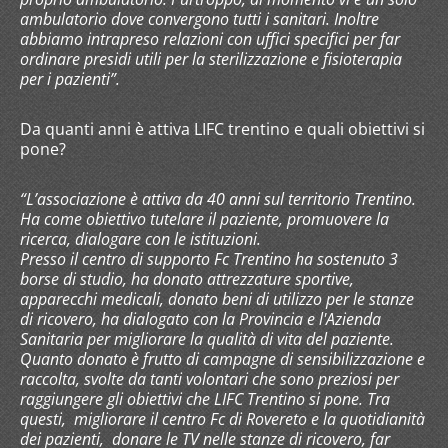
ambulatorio dove convergono tutti i sanitari. Inoltre
abbiamo intrapreso relazioni con uffici specifici per far
ordinare presidi utili per la sterilizzazione e fisioterapia
per i pazienti”.
Da quanti anni è attiva LIFC trentino e quali obiettivi si
pone?
“L’associazione è attiva da 40 anni sul territorio Trentino.
Ha come obiettivo tutelare il paziente, promuovere la
ricerca, dialogare con le istituzioni.
Presso il centro di supporto Fc Trentino ha sostenuto 3
borse di studio, ha donato attrezzature sportive,
apparecchi medicali, donato beni di utilizzo per le stanze
di ricovero, ha dialogato con la Provincia e l'Azienda
Sanitaria per migliorare la qualità di vita del paziente.
Quanto donato è frutto di campagne di sensibilizzazione e
raccolta, svolte da tanti volontari che sono preziosi per
raggiungere gli obiettivi che LIFC Trentino si pone. Tra
questi, migliorare il centro Fc di Rovereto e la quotidianità
dei pazienti, donare le TV nelle stanze di ricovero, far