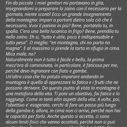
Fin da piccola i miei genitori mi portavano in gita,
insegnandomi a preparare lo zaino con il necessario per la
giornata, niente sconti! Ecco un grande insegnamento
della montagna: impari a portarti dietro solo ciò che è
necessario. Vuoi il panino in più? Bene, portatelo tu, in
spalla. C’era una bella lucanica in frigo? Bene, prendila tu
nello zaino. Eh si, “tutto è utile, poco è indispensabile e
tutto pesa”. O meglio: “en montagna, chi no porta no
magna”. E al massimo si prende la torta in rifugio in cima.
Mica male, no?
Naturalmente non è tutto è facile e bello, la prima
mezz’ora di camminata, in particolare, è faticosa per me,
perché devo ingranare con fiato e gambe.
Un’altra cosa che ho potuto imparare andando in
montagna è quella di apprezzare la fatica e i frutti che ne
possono derivare. Da questo punto di vista la montagna è
una metafora della vita. Ti poni un obiettivo, fai fatica e lo
raggiungi. Come in tanti altri aspetti della vita. A volte, poi,
l'obiettivo e' esagerato, cerchi di fare un passo più lungo
della gamba e, allora, in cima non ci arrivi, perché non hai
le capacità per farlo. Anche questo si accetta, ci sono
alcuni limiti fisici che vanno accettati, perché non si può